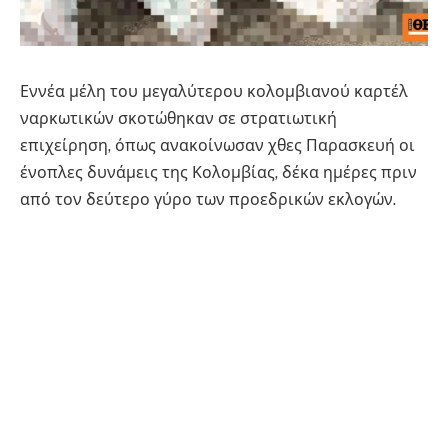
Εννέα μέλη του μεγαλύτερου κολομβιανού καρτέλ
ναρκωτικών σκοτώθηκαν σε στρατιωτική
επιχείρηση, όπως ανακοίνωσαν χθες Παρασκευή οι
ένοπλες δυνάμεις της Κολομβίας, δέκα ημέρες πριν
από τον δεύτερο γύρο των προεδρικών εκλογών.
Οι κολομβιανές ένοπλες δυνάμεις βομβάρδισαν
περιοχή της ζούγκλας στο Τσοκό (βορειοδυτικά),
όπου δρα η Κλαν ντελ Γκόλφο, εν μέσω του
χειρότερου κύματος βίας των τελευταίων δέκα ετών.
Στις 21 Ιουνίου θα διεξαχθεί ο δεύτερος γύρος των
προεδρικών εκλογών στην Κολομβία, όπου θα
αναμετρηθούν ο αριστερός γερουσιαστής Ιβάν