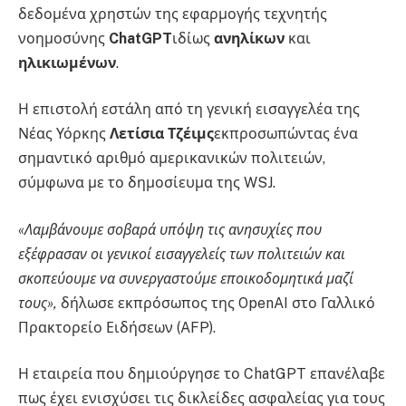
δεδομένα χρηστών της εφαρμογής τεχνητής
νοημοσύνης
ChatGPT
ιδίως
ανηλίκων
και
ηλικιωμένων
.
Η επιστολή εστάλη από τη γενική εισαγγελέα της
Νέας Υόρκης
Λετίσια Τζέιμς
εκπροσωπώντας ένα
σημαντικό αριθμό αμερικανικών πολιτειών,
σύμφωνα με το δημοσίευμα της WSJ.
«Λαμβάνουμε σοβαρά υπόψη τις ανησυχίες που
εξέφρασαν οι γενικοί εισαγγελείς των πολιτειών και
σκοπεύουμε να συνεργαστούμε εποικοδομητικά μαζί
τους»,
δήλωσε εκπρόσωπος της OpenAI στο Γαλλικό
Πρακτορείο Ειδήσεων (AFP).
Η εταιρεία που δημιούργησε το ChatGPT επανέλαβε
πως έχει ενισχύσει τις δικλείδες ασφαλείας για τους