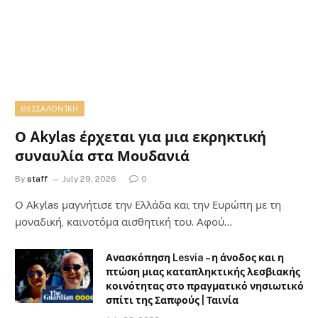
ΘΕΣΣΑΛΟΝΊΚΗ
Ο Akylas έρχεται για μια εκρηκτική
συναυλία στα Μουδανιά
By
staff
July 29, 2026
0
Ο Αkylas μαγνήτισε την Ελλάδα και την Ευρώπη με τη
μοναδική, καινοτόμα αισθητική του. Αφού…
Ανασκόπηση Lesvia – η άνοδος και η
πτώση μιας καταπληκτικής λεσβιακής
κοινότητας στο πραγματικό νησιωτικό
σπίτι της Σαπφούς | Ταινία