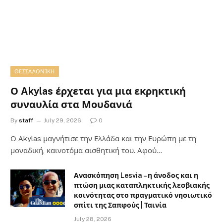
ΘΕΣΣΑΛΟΝΊΚΗ
Ο Akylas έρχεται για μια εκρηκτική
συναυλία στα Μουδανιά
By
staff
July 29, 2026
0
Ο Αkylas μαγνήτισε την Ελλάδα και την Ευρώπη με τη
μοναδική, καινοτόμα αισθητική του. Αφού…
Ανασκόπηση Lesvia – η άνοδος και η
πτώση μιας καταπληκτικής λεσβιακής
κοινότητας στο πραγματικό νησιωτικό
σπίτι της Σαπφούς | Ταινία
July 28, 2026