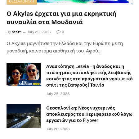
ΘΕΣΣΑΛΟΝΊΚΗ
Ο Akylas έρχεται για μια εκρηκτική
συναυλία στα Μουδανιά
By
staff
July 29, 2026
0
Ο Αkylas μαγνήτισε την Ελλάδα και την Ευρώπη με τη
μοναδική, καινοτόμα αισθητική του. Αφού…
Ανασκόπηση Lesvia – η άνοδος και η
πτώση μιας καταπληκτικής λεσβιακής
κοινότητας στο πραγματικό νησιωτικό
σπίτι της Σαπφούς | Ταινία
July 28, 2026
Θεσσαλονίκη: Νέος νυχτερινός
αποκλεισμός του Περιφερειακού λόγω
εργασιών για το Flyover
July 28, 2026