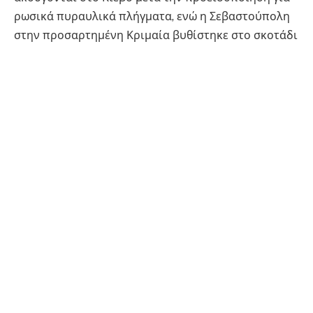
ρωσικά πυραυλικά πλήγματα, ενώ η Σεβαστούπολη
στην προσαρτημένη Κριμαία βυθίστηκε στο σκοτάδι
έπειτα από ουκρανικό χτύπημα σε ενεργειακές
εγκαταστάσεις.
Συναγερμός στο Κίεβο για
βαλλιστικούς πυραύλους
Τουλάχιστον δέκα εκρήξεις συγκλόνισαν τις πρώτες
πρωινές ώρες της Δευτέρας το Κίεβο, σύμφωνα με
δημοσιογράφο του Γαλλικού Πρακτορείου που
βρίσκεται στην ουκρανική πρωτεύουσα.
Οι εκρήξεις σημειώθηκαν μετά την κήρυξη
συναγερμού λόγω κινδύνου ρωσικής πυραυλικής
επίθεσης.