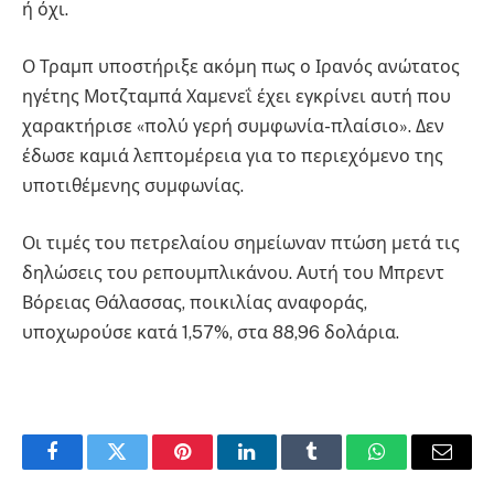
ή όχι.
Ο Τραμπ υποστήριξε ακόμη πως ο Ιρανός ανώτατος
ηγέτης Μοτζταμπά Χαμενεΐ έχει εγκρίνει αυτή που
χαρακτήρισε «πολύ γερή συμφωνία-πλαίσιο». Δεν
έδωσε καμιά λεπτομέρεια για το περιεχόμενο της
υποτιθέμενης συμφωνίας.
Οι τιμές του πετρελαίου σημείωναν πτώση μετά τις
δηλώσεις του ρεπουμπλικάνου. Αυτή του Μπρεντ
Βόρειας Θάλασσας, ποικιλίας αναφοράς,
υποχωρούσε κατά 1,57%, στα 88,96 δολάρια.
Facebook
Twitter
Pinterest
LinkedIn
Tumblr
WhatsApp
Email