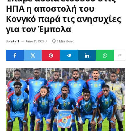
ΗΠΑ η αποστολή του
Κονγκό παρά τις ανησυχίες
για τον Έμπολα
By
staff
June 11, 2026
1 Min Read