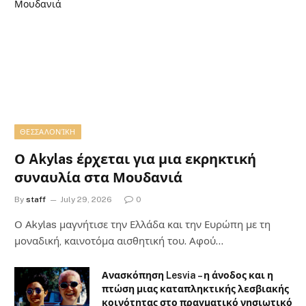
ΘΕΣΣΑΛΟΝΊΚΗ
Ο Akylas έρχεται για μια εκρηκτική
συναυλία στα Μουδανιά
By
staff
July 29, 2026
0
Ο Αkylas μαγνήτισε την Ελλάδα και την Ευρώπη με τη
μοναδική, καινοτόμα αισθητική του. Αφού…
Ανασκόπηση Lesvia – η άνοδος και η
πτώση μιας καταπληκτικής λεσβιακής
κοινότητας στο πραγματικό νησιωτικό