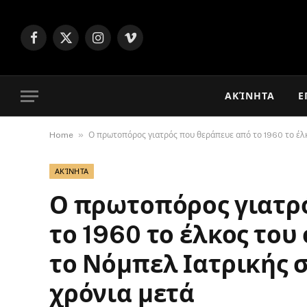
Facebook
X
Instagram
Vimeo
(Twitter)
ΑΚΊΝΗΤΑ
Ε
»
Home
Ο πρωτοπόρος γιατρός που θεράπευε από το 1960 το έλκ
ΑΚΊΝΗΤΑ
Ο πρωτοπόρος γιατρ
το 1960 το έλκος του
το Νόμπελ Ιατρικής 
χρόνια μετά