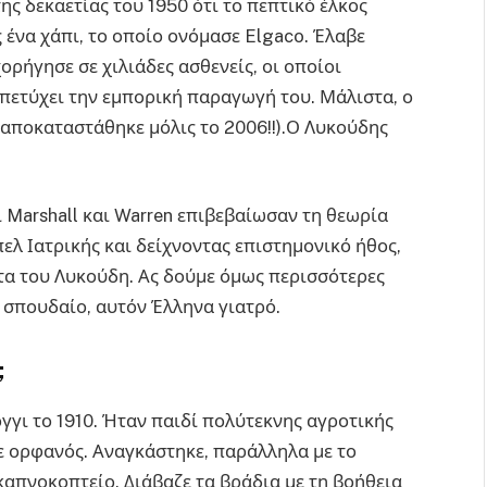
ης δεκαετίας του 1950 ότι το πεπτικό έλκος
 ένα χάπι, το οποίο ονόμασε Elgaco. Έλαβε
χορήγησε σε χιλιάδες ασθενείς, οι οποίοι
πετύχει την εμπορική παραγωγή του. Μάλιστα, ο
(αποκαταστάθηκε μόλις το 2006!!).Ο Λυκούδης
ί Marshall και Warren επιβεβαίωσαν τη θεωρία
ελ Ιατρικής και δείχνοντας επιστημονικό ήθος,
ατα του Λυκούδη. Ας δούμε όμως περισσότερες
 σπουδαίο, αυτόν Έλληνα γιατρό.
;
γι το 1910. Ήταν παιδί πολύτεκνης αγροτικής
νε ορφανός. Αναγκάστηκε, παράλληλα με το
 καπνοκοπτείο. Διάβαζε τα βράδια με τη βοήθεια