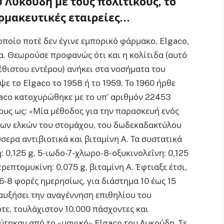
υ Λυκούδη με τους πολιτικούς, το
αρμακευτικές εταιρείες…
ποίο ποτέ δεν έγινε εμπορικό φάρμακο, Elgaco,
ιδα. Θεωρούσε προφανώς ότι και η κολίτιδα (αυτό
θιστου εντέρου) ανήκει στα νοσήματα του
 το Elgaco το 1958 ή το 1959. Το 1960 ήρθε
gaco κατοχυρώθηκε με το υπ’ αριθμόν 22453
ους ως: «Μία μέθοδος για την παρασκευή ενός
 των ελκών του στομάχου, του δωδεκαδακτύλου
σσερα αντιβιοτικά και βιταμίνη Α. Τα συστατικά
: 0,125 g, 5-ιωδο-7-χλωρο-8-οξυκινολεΐνη: 0,125
ρεπτομυκίνη: 0,075 g, βιταμίνη Α. Έφτιαξε έτσι,
6-8 φορές ημερησίως, για διάστημα 10 έως 15
α αυξήσει την αναγέννηση επιθηλίου του
τε, τουλάχιστον 10.000 πάσχοντες και
τηκαν από το «μαγικό» Elgaco του Λυκούδη. Σε