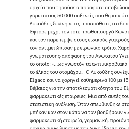
αρχεία που τηρούσε ο πρόσφατα αποβιώσας
γύρω στους 50.000 ασθενείς που θεραπεύτη
Λυκούδης ξεκίνησε τις προσπάθειες το ιδιο
Έφτασε μέχρι τον τότε πρωθυπουργό Κωνστ
και τον παρέπεμψε στους ειδικούς γιατρού
τον αντιμετώπισαν με ειρωνικό τρόπο. Χαρ
γνωμάτευσης-απόφασης του Ανώτατου Υγει
το οποίο: «…ως γνωστόν τα αντιμικροβιακά
το έλκος του στομάχου». Ο Λυκούδης συνέχι
Elgaco και να χορηγεί καθημερινά 100 με 15
Βέβαιος για την αποτελεσματικότητα του El
φαρμακευτικές εταιρείες. Μία από αυτές του
στατιστική ανάλυση. Όταν απευθύνθηκε στο
μπήκαν καν στον κόπο να τον βοηθήσουν γι
φαρμακευτική εταιρεία, γερμανική, προϊόν τ
αρχικά συμφώνησε με τον Λυκούδη για την