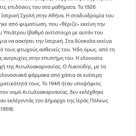
τις επιδόσεις του στα μαθήματα. Το 1926
 Ιατρική Σχολή στην Αθήνα. Η σταδιοδρομία του
κε από φυματίωση, που «θέριζε» εκείνη την
υ Υπιάτρου (βαθμό αντίστοιχο με αυτόν του
ια να ασκήσει την Ιατρική. Στα δύσκολα εκείνα
ό τους φτωχούς ασθενείς του. Ήδη όμως, από τη
κές ανησυχίες στην επιστήμη του. Η ελονοσία
χή της Αιτωλοακαρνανίας. Ο Λυκούδης, με τα
θελονοσιακά φάρμακα από χάπια σε ενέσιμη
ματικότητά τους. Το 1946 ήταν υποψήφιος
τον νομό Αιτωλοακαρνανίας, δεν εκλέχθηκε
σαν εκλέγοντάς τον Δήμαρχο της Ιεράς Πόλεως
1959).