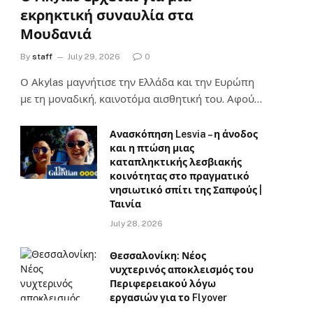
εκρηκτική συναυλία στα
Μουδανιά
By
staff
July 29, 2026
0
Ο Αkylas μαγνήτισε την Ελλάδα και την Ευρώπη
με τη μοναδική, καινοτόμα αισθητική του. Αφού…
Ανασκόπηση Lesvia – η άνοδος
και η πτώση μιας
καταπληκτικής λεσβιακής
κοινότητας στο πραγματικό
νησιωτικό σπίτι της Σαπφούς |
Ταινία
July 28, 2026
Θεσσαλονίκη: Νέος
νυχτερινός αποκλεισμός του
Περιφερειακού λόγω
εργασιών για το Flyover