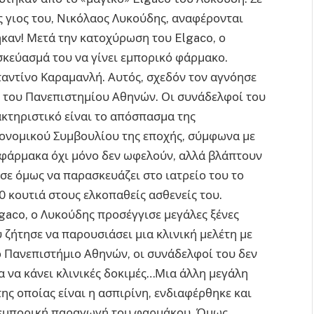
 γιος του, Νικόλαος Λυκούδης, αναφέρονται
καν! Μετά την κατοχύρωση του Elgaco, ο
σκεύασμά του να γίνει εμπορικό φάρμακο.
αντίνο Καραμανλή. Αυτός, σχεδόν τον αγνόησε
ς του Πανεπιστημίου Αθηνών. Οι συνάδελφοί του
ακτηριστικό είναι το απόσπασμα της
ονομικού Συμβουλίου της εποχής, σύμφωνα με
 φάρμακα όχι μόνο δεν ωφελούν, αλλά βλάπτουν
σε όμως να παρασκευάζει στο ιατρείο του το
0 κουτιά στους ελκοπαθείς ασθενείς του.
gaco, ο Λυκούδης προσέγγισε μεγάλες ξένες
 ζήτησε να παρουσιάσει μια κλινική μελέτη με
 Πανεπιστήμιο Αθηνών, οι συνάδελφοί του δεν
α να κάνει κλινικές δοκιμές…Μια άλλη μεγάλη
ης οποίας είναι η ασπιρίνη, ενδιαφέρθηκε και
 εμπορική παραγωγή του φαρμάκου. Όμως