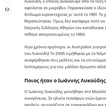
Λυκούδη, ο οποίος ανακάλυψε από τα τέλη τ
οφείλεται σε μικρόβιο. Παρασκεύασε ο ίδιος
δίπλωμα ευρεσιτεχνίας γι’ αυτό το 1961. Το 
θεραπεύτηκαν. Όμως δεν κατάφερε ποτέ να 
Ιατρικός Σύλλογος Αθηνών τον καταδίκασε 
πέθανε απογοητευμένος το 1980.
Λίγα χρόνια αργότερα, οι Αυστραλοί γιατρο
του Λυκούδη! Το 2005 τιμήθηκαν με το Νόμπ
αναφέρθηκαν στις μελέτες και τα επιτεύγμ
λεπτομέρειες για τον, μάλλον άγνωστο αλλά
Ποιος ήταν ο Ιωάννης Λυκούδης
Ο Ιωάννης Λυκούδης γεννήθηκε στο Μεσολόγ
οικογένειας. Σε ηλικία τεσσάρων ετών έμει
σχολείο, να εργάζεται σε τσαγκαράδικο και