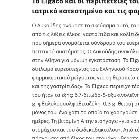
Το Elgaco και οι περιπέτειες το
ιατρικό κατεστημένο και τις φ
Ο Λυκούδης ονόμασε το σκεύασμα αυτό, το ο
από τις λέξεις έλκος, γαστρίτιδα και κολίτ
που σήμερα ονομάζεται σύνδρομο του ευερέ
πεπτικού συστήματος. Ο Λυκούδης ανακάλυψε
στην Αθήνα για μόνιμη εγκατάσταση. Το El
δίπλωμα ευρεσιτεχνίας του Ελληνικού Κράτ
φαρμακευτικού μείγματος για τη θεραπεία
και της γαστρίτιδας». Το Elgaco περιείχε τέ
του ήταν τα εξής: 5,7-διιωδο-8-οξυκινολεΐνη
g, φθαλυλοσουλφαθειαζόλη: 0,3 g, θειική στ
μόνος του, ένα χάπι το οποίο το χορηγούσε 
ημέρες. Τη βιταμίνη Α την εισήγαγε: «για ν
στομάχου και του δωδεκαδακτύλου». Από τό
πάσχουσες από έλκος του στομάχου θεραπεύ