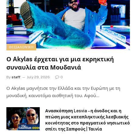
ΘΕΣΣΑΛΟΝΊΚΗ
Ο Akylas έρχεται για μια εκρηκτική
συναυλία στα Μουδανιά
By
staff
July 29, 2026
0
Ο Αkylas μαγνήτισε την Ελλάδα και την Ευρώπη με τη
μοναδική, καινοτόμα αισθητική του. Αφού…
Ανασκόπηση Lesvia – η άνοδος και η
πτώση μιας καταπληκτικής λεσβιακής
κοινότητας στο πραγματικό νησιωτικό
σπίτι της Σαπφούς | Ταινία