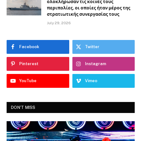
ολοκλήρωσαν τις κοινές τους
περιπολίες, οι οποίες ήταν μέρος της
στρατιωτικής συνεργασίας τους
July 29, 2026
Facebook
Twitter
Pinterest
Instagram
YouTube
Vimeo
DON'T MISS