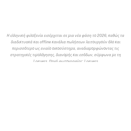
Η ελληνική φιλοξενία εισέρχεται σε μια νέα φάση το 2026, καθώς τα
διαδικτυακά και offline κανάλια πωλήσεων λειτουργούν όλο και
περισσότερο ως ενιαίο οικοσύστημα, αναδιαμορφώνοντας τις
στρατηγικές τιμολόγησης, διανομής και εσόδων, σύμφωνα με τη
Loguers. Πηγή φωτογραφίας: Loguers
Το παραδοσιακό χάσμα μεταξύ διαδικτυακών και
offline πωλήσεων ξενοδοχείων εξαφανίζεται
σταθερά, σηματοδοτώντας αυτό που τα στελέχη του
κλάδου περιγράφουν ως καθοριστική δομική
αλλαγή για τον ελληνικό τουρισμό το 2026.
Σύμφωνα με
Markos Georgiou
Διευθύνων Σύμβουλος