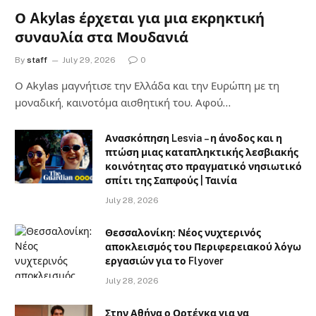
Ο Akylas έρχεται για μια εκρηκτική
συναυλία στα Μουδανιά
By
staff
July 29, 2026
0
Ο Αkylas μαγνήτισε την Ελλάδα και την Ευρώπη με τη
μοναδική, καινοτόμα αισθητική του. Αφού…
Ανασκόπηση Lesvia – η άνοδος και η
πτώση μιας καταπληκτικής λεσβιακής
κοινότητας στο πραγματικό νησιωτικό
σπίτι της Σαπφούς | Ταινία
July 28, 2026
Θεσσαλονίκη: Νέος νυχτερινός
αποκλεισμός του Περιφερειακού λόγω
εργασιών για το Flyover
July 28, 2026
Στην Αθήνα ο Ορτέγκα για να