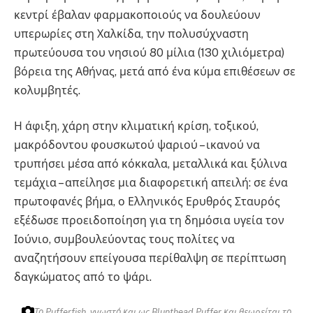
κεντρί έβαλαν φαρμακοποιούς να δουλεύουν
υπερωρίες στη Χαλκίδα, την πολυσύχναστη
πρωτεύουσα του νησιού 80 μίλια (130 χιλιόμετρα)
βόρεια της Αθήνας, μετά από ένα κύμα επιθέσεων σε
κολυμβητές.
Η άφιξη, χάρη στην κλιματική κρίση, τοξικού,
μακρόδοντου φουσκωτού ψαριού – ικανού να
τρυπήσει μέσα από κόκκαλα, μεταλλικά και ξύλινα
τεμάχια – απείλησε μια διαφορετική απειλή: σε ένα
πρωτοφανές βήμα, ο Ελληνικός Ερυθρός Σταυρός
εξέδωσε προειδοποίηση για τη δημόσια υγεία τον
Ιούνιο, συμβουλεύοντας τους πολίτες να
αναζητήσουν επείγουσα περίθαλψη σε περίπτωση
δαγκώματος από το ψάρι.
Το Pufferfish, γνωστό και ως Blunthead Puffer και θεωρείται το