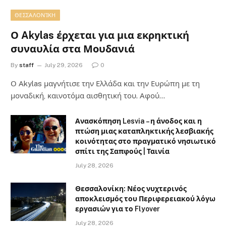
ΘΕΣΣΑΛΟΝΊΚΗ
Ο Akylas έρχεται για μια εκρηκτική
συναυλία στα Μουδανιά
By
staff
July 29, 2026
0
Ο Αkylas μαγνήτισε την Ελλάδα και την Ευρώπη με τη
μοναδική, καινοτόμα αισθητική του. Αφού…
Ανασκόπηση Lesvia – η άνοδος και η
πτώση μιας καταπληκτικής λεσβιακής
κοινότητας στο πραγματικό νησιωτικό
σπίτι της Σαπφούς | Ταινία
July 28, 2026
Θεσσαλονίκη: Νέος νυχτερινός
αποκλεισμός του Περιφερειακού λόγω
εργασιών για το Flyover
July 28, 2026