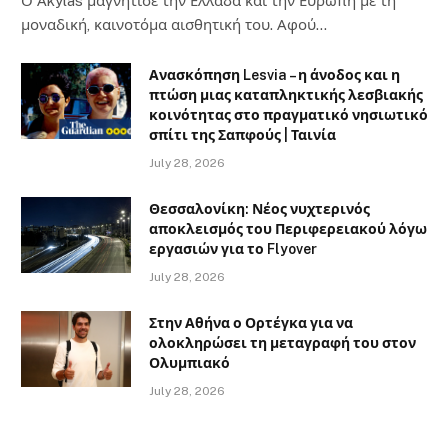
Ο Αkylas μαγνήτισε την Ελλάδα και την Ευρώπη με τη
μοναδική, καινοτόμα αισθητική του. Αφού…
Ανασκόπηση Lesvia – η άνοδος και η
πτώση μιας καταπληκτικής λεσβιακής
κοινότητας στο πραγματικό νησιωτικό
σπίτι της Σαπφούς | Ταινία
July 28, 2026
Θεσσαλονίκη: Νέος νυχτερινός
αποκλεισμός του Περιφερειακού λόγω
εργασιών για το Flyover
July 28, 2026
Στην Αθήνα ο Ορτέγκα για να
ολοκληρώσει τη μεταγραφή του στον
Ολυμπιακό
July 28, 2026