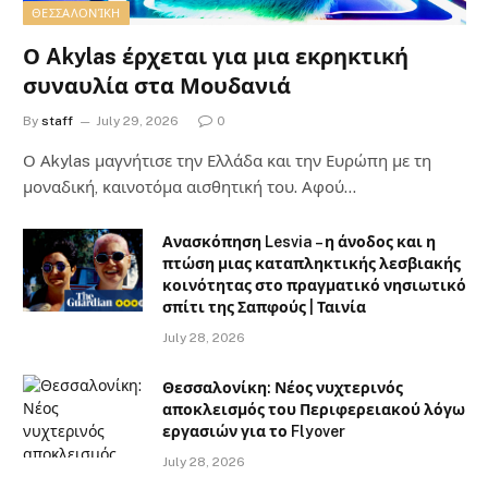
ΘΕΣΣΑΛΟΝΊΚΗ
Ο Akylas έρχεται για μια εκρηκτική
συναυλία στα Μουδανιά
By
staff
July 29, 2026
0
Ο Αkylas μαγνήτισε την Ελλάδα και την Ευρώπη με τη
μοναδική, καινοτόμα αισθητική του. Αφού…
Ανασκόπηση Lesvia – η άνοδος και η
πτώση μιας καταπληκτικής λεσβιακής
κοινότητας στο πραγματικό νησιωτικό
σπίτι της Σαπφούς | Ταινία
July 28, 2026
Θεσσαλονίκη: Νέος νυχτερινός
αποκλεισμός του Περιφερειακού λόγω
εργασιών για το Flyover
July 28, 2026