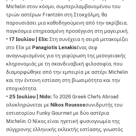
Michelin στον κόσμο, συμπεριλαμβανομένου του
τριών αστέρων Frantzén στη Στοκχόλμη, θα
παρουσιάσει μια καθοδηγούμενη από την ακρίβεια,
παγκόσμια επηρεασμένη προσέγγιση στη μαγειρική.
• 17 Ιουλίου | Elix:
Στη συνέχεια η σειρά μετακομίζει
στο Elix με
Panagiotis Lenakis
ένας σεφ
αναγνωρισμένος για τη γεφύρωση της μεσογειακής
κληρονομιάς με τη σκανδιναβική φιλοσοφία, που
διαμορφώθηκε από την εμπειρία με αστέρι Michelin
και την έντονη εστίαση στη βιωσιμότητα και την
εποχικότητα.
• 25 Ιουλίου | Nido:
Το 2026 Greek Chefs Abroad
ολοκληρώνεται με
Nikos Roussos
συνιδρυτής του
εστιατορίου Funky Gourmet με δύο αστέρια
Michelin. Ο Νίκος είναι ηγετική φυσιογνωμία της
σύγχρονης ελληνικής εκλεκτής εστίασης, γνωστός