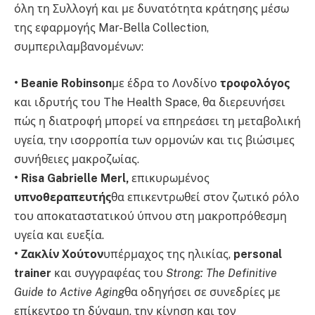
όλη τη Συλλογή και με δυνατότητα κράτησης μέσω
της εφαρμογής Mar-Bella Collection,
συμπεριλαμβανομένων:
• Beanie Robinson
με έδρα το Λονδίνο
τροφολόγος
και ιδρυτής του The Health Space, θα διερευνήσει
πώς η διατροφή μπορεί να επηρεάσει τη μεταβολική
υγεία, την ισορροπία των ορμονών και τις βιώσιμες
συνήθειες μακροζωίας.
• Risa Gabrielle Merl,
επικυρωμένος
υπνοθεραπευτής
θα επικεντρωθεί στον ζωτικό ρόλο
του αποκαταστατικού ύπνου στη μακροπρόθεσμη
υγεία και ευεξία.
• Ζακλίν Χούτον
υπέρμαχος της ηλικίας,
personal
trainer
και συγγραφέας του
Strong: The Definitive
Guide to Active Aging
θα οδηγήσει σε συνεδρίες με
επίκεντρο τη δύναμη, την κίνηση και τον