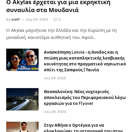
Ο Akylas έρχεται για μια εκρηκτική
συναυλία στα Μουδανιά
By
staff
July 29, 2026
0
Ο Αkylas μαγνήτισε την Ελλάδα και την Ευρώπη με τη
μοναδική, καινοτόμα αισθητική του. Αφού…
Ανασκόπηση Lesvia – η άνοδος και η
πτώση μιας καταπληκτικής λεσβιακής
κοινότητας στο πραγματικό νησιωτικό
σπίτι της Σαπφούς | Ταινία
July 28, 2026
Θεσσαλονίκη: Νέος νυχτερινός
αποκλεισμός του Περιφερειακού λόγω
εργασιών για το Flyover
July 28, 2026
Στην Αθήνα ο Ορτέγκα για να
ολοκληρώσει τη μεταγραφή του στον