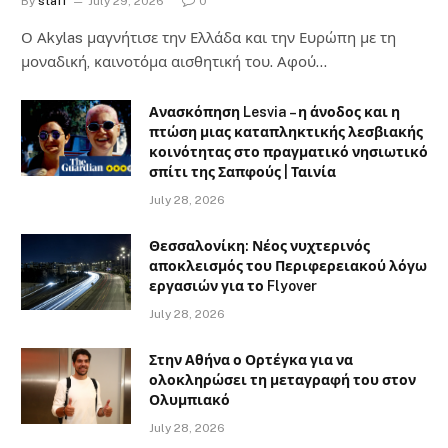
By
staff
July 29, 2026
0
Ο Αkylas μαγνήτισε την Ελλάδα και την Ευρώπη με τη
μοναδική, καινοτόμα αισθητική του. Αφού…
Ανασκόπηση Lesvia – η άνοδος και η
πτώση μιας καταπληκτικής λεσβιακής
κοινότητας στο πραγματικό νησιωτικό
σπίτι της Σαπφούς | Ταινία
July 28, 2026
Θεσσαλονίκη: Νέος νυχτερινός
αποκλεισμός του Περιφερειακού λόγω
εργασιών για το Flyover
July 28, 2026
Στην Αθήνα ο Ορτέγκα για να
ολοκληρώσει τη μεταγραφή του στον
Ολυμπιακό
July 28, 2026