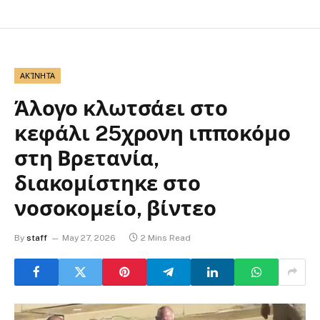
ΑΚΊΝΗΤΑ
Άλογο κλωτσάει στο
κεφάλι 25χρονη ιπποκόμο
στη Βρετανία,
διακομίστηκε στο
νοσοκομείο, βίντεο
By
staff
May 27, 2026
2 Mins Read