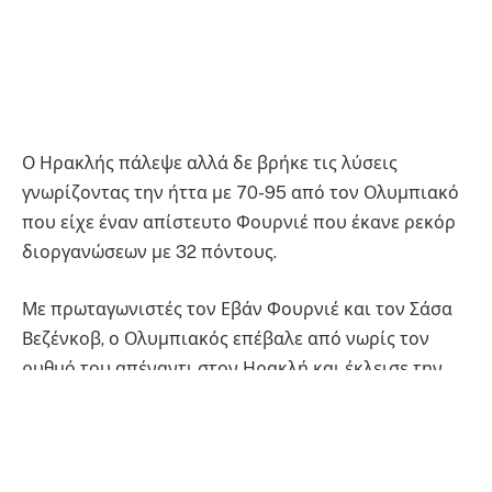
Ο Ηρακλής πάλεψε αλλά δε βρήκε τις λύσεις
γνωρίζοντας την ήττα με 70-95 από τον Ολυμπιακό
που είχε έναν απίστευτο Φουρνιέ που έκανε ρεκόρ
διοργανώσεων με 32 πόντους.
Με πρωταγωνιστές τον Εβάν Φουρνιέ και τον Σάσα
Βεζένκοβ, ο Ολυμπιακός επέβαλε από νωρίς τον
ρυθμό του απέναντι στον Ηρακλή και έκλεισε την
πρώτη περίοδο προηγούμενος με 23-11. Οι
«ερυθρόλευκοι» μπήκαν δυνατά και με συνεχόμενα
δίποντα στα πρώτα δευτερόλεπτα πήραν
προβάδισμα, δείχνοντας από νωρίς τις διαθέσεις