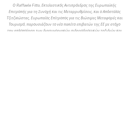
Ο Raffaele Fitto, Εκτελεστικός Αντιπρόεδρος της Ευρωπαϊκής
Επιτροπής για τη Συνοχή και τις Μεταρρυθμίσεις, και ο Απόστολος
Τζιτζικώστας, Ευρωπαίος Επίτροπος για τις Βιώσιμες Μεταφορές και
Τουρισμό, παρουσιάζουν το νέο πακέτο επιβατών της ΕΕ με στόχο
την απλοποίηση των διασυνοριακών σιδηροδρομικών ταξιδιών και
την ενίσχυση των δικαιωμάτων των επιβατών σε όλη την Ευρώπη.
Πηγή φωτογραφίας: Ευρωπαϊκή Επιτροπή
Η Ευρωπαϊκή Επιτροπή πρότεινε νέους κανόνες με
στόχο να διευκολύνουν τον προγραμματισμό, την
κράτηση και την ολοκλήρωση των ταξιδιών με τρένο
σε όλη την Ευρώπη, με τους επιβάτες να μπορούν να
αγοράζουν σιδηροδρομικά ταξίδια πολλών φορέων
σε μία συναλλαγή και να επωφελούνται από
ισχυρότερα δικαιώματα σε περίπτωση απώλειας
συνδέσεων.
Σύμφωνα με το νέο πακέτο επιβατών, οι ταξιδιώτες