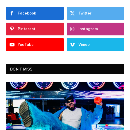
Facebook
Twitter
Pinterest
Instagram
YouTube
Vimeo
DON'T MISS