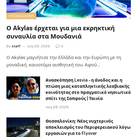
ΘΕΣΣΑΛΟΝΊΚΗ
Ο Akylas έρχεται για μια εκρηκτική
συναυλία στα Μουδανιά
By
staff
July 29, 2026
0
Ο Αkylas μαγνήτισε την Ελλάδα και την Ευρώπη με τη
μοναδική, καινοτόμα αισθητική του. Αφού…
Ανασκόπηση Lesvia – η άνοδος και η
πτώση μιας καταπληκτικής λεσβιακής
κοινότητας στο πραγματικό νησιωτικό
σπίτι της Σαπφούς | Ταινία
July 28, 2026
Θεσσαλονίκη: Νέος νυχτερινός
αποκλεισμός του Περιφερειακού λόγω
εργασιών για το Flyover