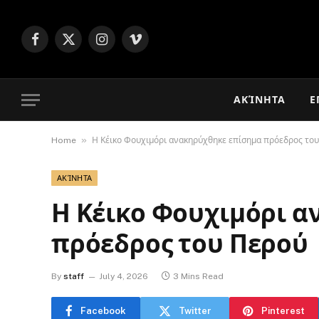
Facebook
X
Instagram
Vimeo
(Twitter)
ΑΚΊΝΗΤΑ
Ε
»
Home
Η Κέικο Φουχιμόρι ανακηρύχθηκε επίσημα πρόεδρος το
ΑΚΊΝΗΤΑ
Η Κέικο Φουχιμόρι 
πρόεδρος του Περού
By
staff
July 4, 2026
3 Mins Read
Facebook
Twitter
Pinterest