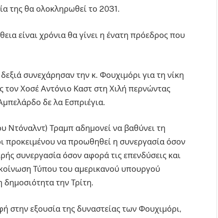
ία της θα ολοκληρωθεί το 2031.
εια είναι χρόνια θα γίνει η ένατη πρόεδρος που
 δεξιά συνεχάρησαν την κ. Φουχιμόρι για τη νίκη
ως τον Χοσέ Αντόνιο Καστ στη Χιλή περνώντας
Αμπελάρδο δε λα Εσπριέγια.
ου Ντόναλντ) Τραμπ αδημονεί να βαθύνει τη
ρι προκειμένου να προωθηθεί η συνεργασία όσον
ερής συνεργασία όσον αφορά τις επενδύσεις και
νακοίνωση Τύπου του αμερικανού υπουργού
 δημοσιότητα την Τρίτη.
φή στην εξουσία της δυναστείας των Φουχιμόρι,