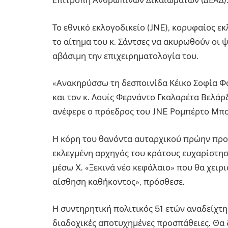
Επιτροπή Ανθρωπίνων Δικαιωμάτων (ΔΕΑΔ)
Το εθνικό εκλογοδικείο (JNE), κορυφαίος ε
το αίτημα του κ. Σάντσες να ακυρωθούν οι
αβάσιμη την επιχειρηματολογία του.
«Ανακηρύσσω τη δεσποινίδα Κέικο Σοφία Φ
και τον κ. Λουίς Φερνάντο Γκαλαρέτα Βελά
ανέφερε ο πρόεδρος του JNE Ρομπέρτο Μπου
Η κόρη του θανόντα αυταρχικού πρώην προ
εκλεγμένη αρχηγός του κράτους ευχαρίστησ
μέσω X. «Ξεκινά νέο κεφάλαιο» που θα χειρ
αίσθηση καθήκοντος», πρόσθεσε.
Η συντηρητική πολιτικός 51 ετών αναδείχτη
διαδοχικές αποτυχημένες προσπάθειες. Θα