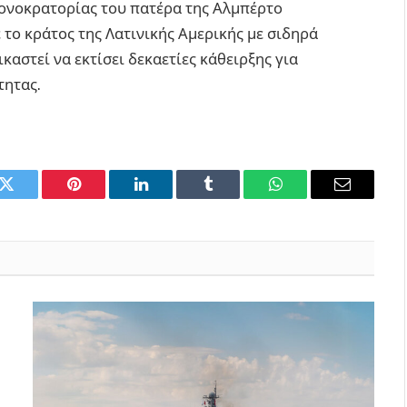
 μονοκρατορίας του πατέρα της Αλμπέρτο
 το κράτος της Λατινικής Αμερικής με σιδηρά
αστεί να εκτίσει δεκαετίες κάθειρξης για
τητας.
k
Twitter
Pinterest
LinkedIn
Tumblr
WhatsApp
Email