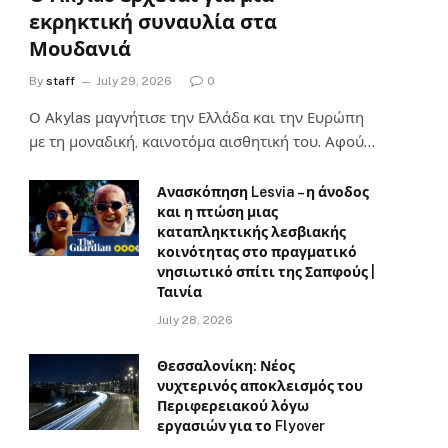
εκρηκτική συναυλία στα
Μουδανιά
By
staff
July 29, 2026
0
Ο Αkylas μαγνήτισε την Ελλάδα και την Ευρώπη
με τη μοναδική, καινοτόμα αισθητική του. Αφού…
Ανασκόπηση Lesvia – η άνοδος
και η πτώση μιας
καταπληκτικής λεσβιακής
κοινότητας στο πραγματικό
νησιωτικό σπίτι της Σαπφούς |
Ταινία
July 28, 2026
Θεσσαλονίκη: Νέος
νυχτερινός αποκλεισμός του
Περιφερειακού λόγω
εργασιών για το Flyover