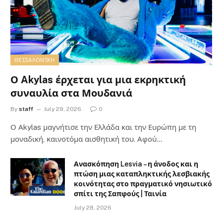
ΘΕΣΣΑΛΟΝΊΚΗ
Ο Akylas έρχεται για μια εκρηκτική
συναυλία στα Μουδανιά
By
staff
July 29, 2026
0
Ο Αkylas μαγνήτισε την Ελλάδα και την Ευρώπη με τη
μοναδική, καινοτόμα αισθητική του. Αφού…
Ανασκόπηση Lesvia – η άνοδος και η
πτώση μιας καταπληκτικής λεσβιακής
κοινότητας στο πραγματικό νησιωτικό
σπίτι της Σαπφούς | Ταινία
July 28, 2026