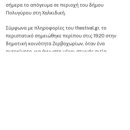
σήμερα το απόγευμα σε περιοχή του δήμου
Πολυγύρου στη Χαλκιδική.
Σύμφωνα με πληροφορίες του thestival.gr, το
περιστατικό σημειώθηκε περίπου στις 19:20 στην
δημοτική κοινότητα Ζερβοχωρίων, όταν ένα
αυτοκίνητο, για άγνωστη μέχρι στιγμής αιτία,
εξετράπη της πορείας του και βγήκε εκτός δρόμου.
Από το τροχαίο τραυματίστηκαν δύο γυναίκες,
ηλικίας 50 και 55 ετών, που βρισκόταν εντός του
οχήματος. Μάλιστα, στήθηκε επιχείρηση
απεγκλωβισμού από την Πυροσβεστική, στην οποία
συμμετείχαν 8 πυροσβέστες με 3 οχήματα.