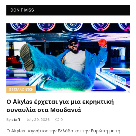
DON'T MISS
ΘΕΣΣΑΛΟΝΊΚΗ
Ο Akylas έρχεται για μια εκρηκτική
συναυλία στα Μουδανιά
By
staff
July 29, 2026
0
Ο Αkylas μαγνήτισε την Ελλάδα και την Ευρώπη με τη