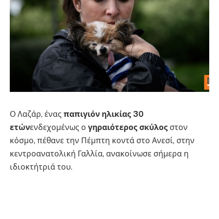
Ο Λαζάρ, ένας
παπιγιόν ηλικίας 30
ετών
ενδεχομένως ο
γηραιότερος σκύλος
στον
κόσμο, πέθανε την Πέμπτη κοντά στο Ανεσί, στην
κεντροανατολική Γαλλία, ανακοίνωσε σήμερα η
ιδιοκτήτριά του.
«Ήσουν ο μικρός
μωρογεράκος
μας» έγραψε στα
social media η 29χρονη
Οφελί Μπουντόλ
. Ο Λαζάρ,
ένας «ηπειρωτικός νάνος σπάνιελ» τύπου