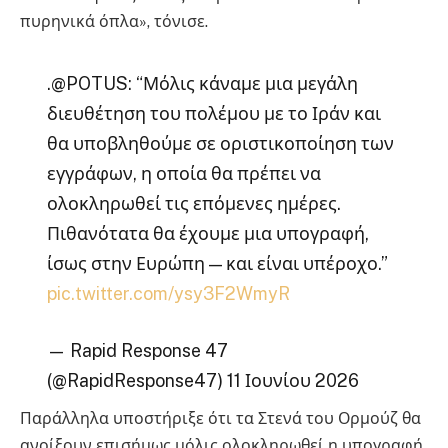
πυρηνικά όπλα», τόνισε.
.@POTUS: “Μόλις κάναμε μια μεγάλη
διευθέτηση του πολέμου με το Ιράν και
θα υποβληθούμε σε οριστικοποίηση των
εγγράφων, η οποία θα πρέπει να
ολοκληρωθεί τις επόμενες ημέρες.
Πιθανότατα θα έχουμε μια υπογραφή,
ίσως στην Ευρώπη — και είναι υπέροχο.”
pic.twitter.com/ysy3F2WmyR
— Rapid Response 47
(@RapidResponse47) 11 Ιουνίου 2026
Παράλληλα υποστήριξε ότι τα Στενά του Ορμούζ θα
ανοίξουν επισήμως μόλις ολοκληρωθεί η υπογραφή