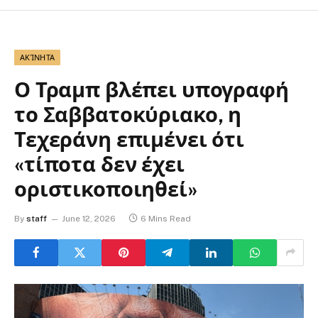
ΑΚΊΝΗΤΑ
Ο Τραμπ βλέπει υπογραφή
το Σαββατοκύριακο, η
Τεχεράνη επιμένει ότι
«τίποτα δεν έχει
οριστικοποιηθεί»
By
staff
June 12, 2026
6 Mins Read