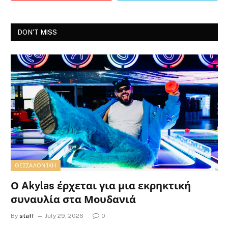
DON'T MISS
ΘΕΣΣΑΛΟΝΊΚΗ
Ο Akylas έρχεται για μια εκρηκτική
συναυλία στα Μουδανιά
By
staff
July 29, 2026
0