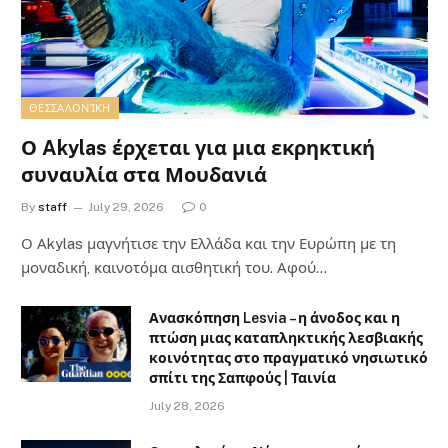
ΘΕΣΣΑΛΟΝΊΚΗ
Ο Akylas έρχεται για μια εκρηκτική
συναυλία στα Μουδανιά
By
staff
July 29, 2026
0
Ο Αkylas μαγνήτισε την Ελλάδα και την Ευρώπη με τη
μοναδική, καινοτόμα αισθητική του. Αφού…
Ανασκόπηση Lesvia – η άνοδος και η
πτώση μιας καταπληκτικής λεσβιακής
κοινότητας στο πραγματικό νησιωτικό
σπίτι της Σαπφούς | Ταινία
July 28, 2026