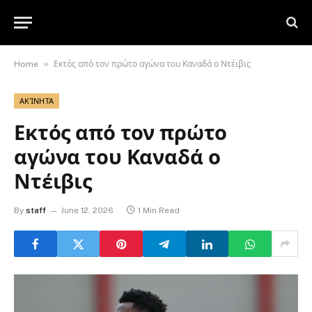
»
Home
Εκτός από τον πρώτο αγώνα του Καναδά ο Ντέιβις
ΑΚΊΝΗΤΑ
Εκτός από τον πρώτο
αγώνα του Καναδά ο
Ντέιβις
By
staff
June 12, 2026
1 Min Read