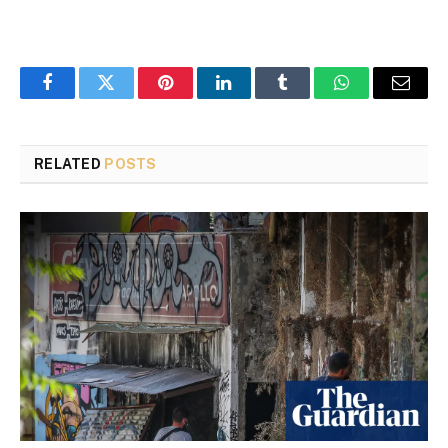
Facebook
Twitter
Pinterest
LinkedIn
Tumblr
WhatsApp
Email
RELATED
POSTS