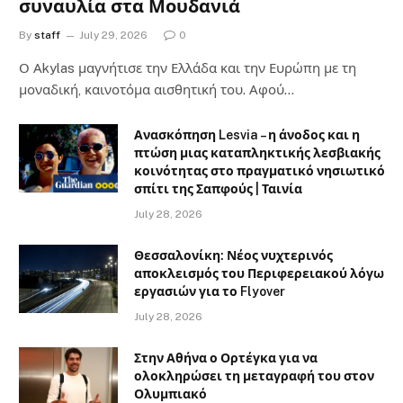
συναυλία στα Μουδανιά
By
staff
July 29, 2026
0
Ο Αkylas μαγνήτισε την Ελλάδα και την Ευρώπη με τη
μοναδική, καινοτόμα αισθητική του. Αφού…
Ανασκόπηση Lesvia – η άνοδος και η
πτώση μιας καταπληκτικής λεσβιακής
κοινότητας στο πραγματικό νησιωτικό
σπίτι της Σαπφούς | Ταινία
July 28, 2026
Θεσσαλονίκη: Νέος νυχτερινός
αποκλεισμός του Περιφερειακού λόγω
εργασιών για το Flyover
July 28, 2026
Στην Αθήνα ο Ορτέγκα για να
ολοκληρώσει τη μεταγραφή του στον
Ολυμπιακό