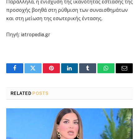
Παράλληλα, η ενίσχυση της ικανότητας εστίασης της
προσοχής βοηθά στη ρύθμιση των συναισθημάτων
και στη μείωση της εσωτερικής έντασης.
Πηγή: iatropedia.gr
Facebook
Twitter
Pinterest
LinkedIn
Tumblr
WhatsApp
Email
RELATED
POSTS