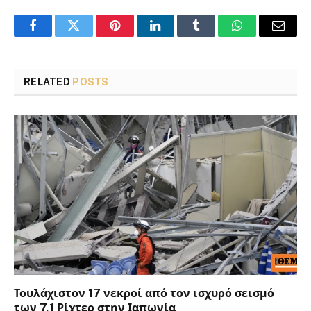
Facebook
Twitter
Pinterest
LinkedIn
Tumblr
WhatsApp
Email
RELATED
POSTS
Τουλάχιστον 17 νεκροί από τον ισχυρό σεισμό
των 7,1 Ρίχτερ στην Ιαπωνία