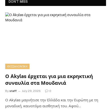
DON'T MISS
ΘΕΣΣΑΛΟΝΊΚΗ
Ο Akylas έρχεται για μια εκρηκτική
συναυλία στα Μουδανιά
By
staff
July 29, 2026
0
Ο Αkylas μαγνήτισε την Ελλάδα και την Ευρώπη με τη
μοναδική, καινοτόμα αισθητική του. Αφού…