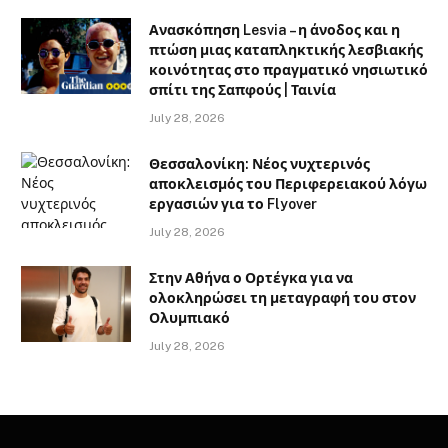
Ανασκόπηση Lesvia – η άνοδος και η
πτώση μιας καταπληκτικής λεσβιακής
κοινότητας στο πραγματικό νησιωτικό
σπίτι της Σαπφούς | Ταινία
July 28, 2026
Θεσσαλονίκη: Νέος νυχτερινός
αποκλεισμός του Περιφερειακού λόγω
εργασιών για το Flyover
July 28, 2026
Στην Αθήνα ο Ορτέγκα για να
ολοκληρώσει τη μεταγραφή του στον
Ολυμπιακό
July 28, 2026