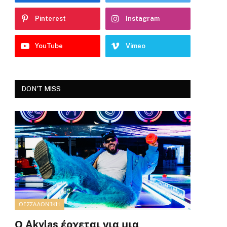
Pinterest
Instagram
YouTube
Vimeo
DON'T MISS
ΘΕΣΣΑΛΟΝΊΚΗ
Ο Akylas έρχεται για μια