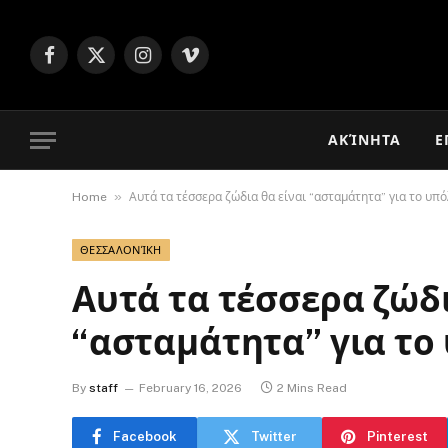
Facebook
X
Instagram
Vimeo
(Twitter)
ΑΚΊΝΗΤΑ
Ε
»
Home
Αυτά τα τέσσερα ζώδια θα είναι “ασταμάτητα” για το υπ
ΘΕΣΣΑΛΟΝΊΚΗ
Αυτά τα τέσσερα ζώδι
“ασταμάτητα” για το
By
staff
February 16, 2026
2 Mins Read
Facebook
Twitter
Pinterest