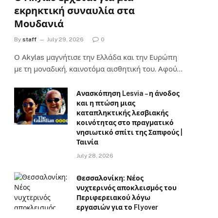
εκρηκτική συναυλία στα
Μουδανιά
By
staff
July 29, 2026
0
Ο Αkylas μαγνήτισε την Ελλάδα και την Ευρώπη
με τη μοναδική, καινοτόμα αισθητική του. Αφού…
Ανασκόπηση Lesvia – η άνοδος
και η πτώση μιας
καταπληκτικής λεσβιακής
κοινότητας στο πραγματικό
νησιωτικό σπίτι της Σαπφούς |
Ταινία
July 28, 2026
Θεσσαλονίκη: Νέος
νυχτερινός αποκλεισμός του
Περιφερειακού λόγω
εργασιών για το Flyover