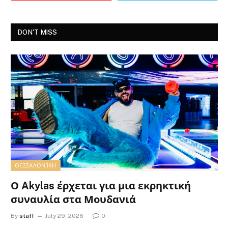
DON'T MISS
ΘΕΣΣΑΛΟΝΊΚΗ
Ο Akylas έρχεται για μια εκρηκτική
συναυλία στα Μουδανιά
By
staff
July 29, 2026
0