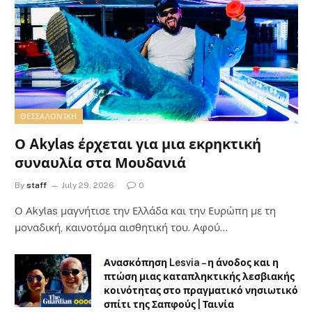
ΘΕΣΣΑΛΟΝΊΚΗ
Ο Akylas έρχεται για μια εκρηκτική
συναυλία στα Μουδανιά
By
staff
July 29, 2026
0
Ο Αkylas μαγνήτισε την Ελλάδα και την Ευρώπη με τη
μοναδική, καινοτόμα αισθητική του. Αφού…
Ανασκόπηση Lesvia – η άνοδος και η
πτώση μιας καταπληκτικής λεσβιακής
κοινότητας στο πραγματικό νησιωτικό
σπίτι της Σαπφούς | Ταινία