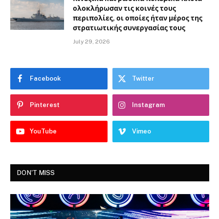
ολοκλήρωσαν τις κοινές τους
περιπολίες, οι οποίες ήταν μέρος της
στρατιωτικής συνεργασίας τους
July 29, 2026
Facebook
Twitter
Pinterest
Instagram
YouTube
Vimeo
DON'T MISS