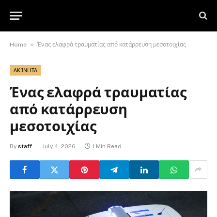
»
Home
Ένας ελαφρά τραυματίας από κατάρρευση μεσοτοιχίας
ΑΚΊΝΗΤΑ
Ένας ελαφρά τραυματίας
από κατάρρευση
μεσοτοιχίας
By
staff
July 4, 2026
1 Min Read