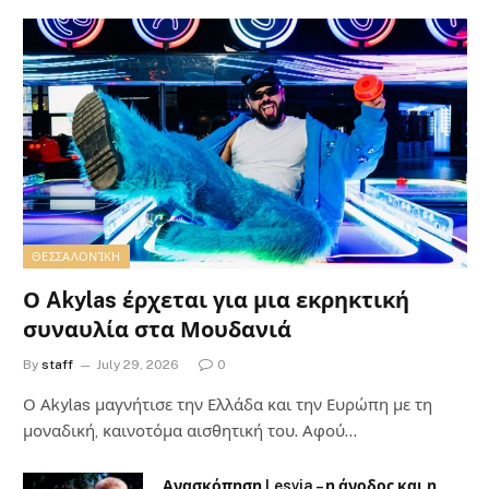
ΘΕΣΣΑΛΟΝΊΚΗ
Ο Akylas έρχεται για μια εκρηκτική
συναυλία στα Μουδανιά
By
staff
July 29, 2026
0
Ο Αkylas μαγνήτισε την Ελλάδα και την Ευρώπη με τη
μοναδική, καινοτόμα αισθητική του. Αφού…
Ανασκόπηση Lesvia – η άνοδος και η