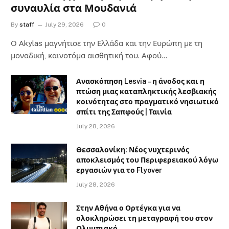
συναυλία στα Μουδανιά
By
staff
July 29, 2026
0
Ο Αkylas μαγνήτισε την Ελλάδα και την Ευρώπη με τη
μοναδική, καινοτόμα αισθητική του. Αφού…
Ανασκόπηση Lesvia – η άνοδος και η
πτώση μιας καταπληκτικής λεσβιακής
κοινότητας στο πραγματικό νησιωτικό
σπίτι της Σαπφούς | Ταινία
July 28, 2026
Θεσσαλονίκη: Νέος νυχτερινός
αποκλεισμός του Περιφερειακού λόγω
εργασιών για το Flyover
July 28, 2026
Στην Αθήνα ο Ορτέγκα για να
ολοκληρώσει τη μεταγραφή του στον
Ολυμπιακό