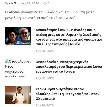
By
staff
July 29, 2026
0
Ο Αkylas μαγνήτισε την Ελλάδα και την Ευρώπη με τη
μοναδική, καινοτόμα αισθητική του. Αφού…
Ανασκόπηση Lesvia – η άνοδος και η
πτώση μιας καταπληκτικής λεσβιακής
κοινότητας στο πραγματικό νησιωτικό
σπίτι της Σαπφούς | Ταινία
July 28, 2026
Θεσσαλονίκη: Νέος νυχτερινός
αποκλεισμός του Περιφερειακού λόγω
εργασιών για το Flyover
July 28, 2026
Στην Αθήνα ο Ορτέγκα για να
ολοκληρώσει τη μεταγραφή του στον
Ολυμπιακό
July 28, 2026