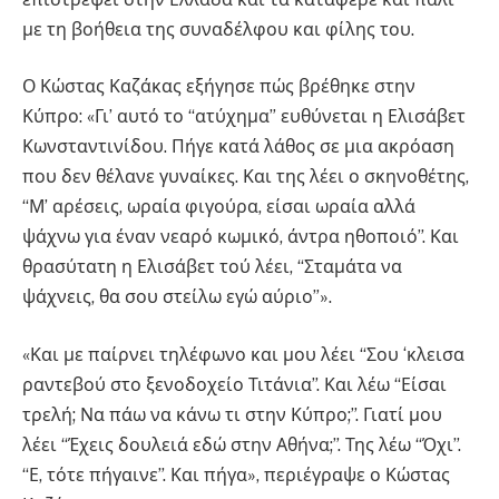
με τη βοήθεια της συναδέλφου και φίλης του.
Ο Κώστας Καζάκας εξήγησε πώς βρέθηκε στην
Κύπρο: «Γι’ αυτό το “ατύχημα” ευθύνεται η Ελισάβετ
Κωνσταντινίδου. Πήγε κατά λάθος σε μια ακρόαση
που δεν θέλανε γυναίκες. Και της λέει ο σκηνοθέτης,
“Μ’ αρέσεις, ωραία φιγούρα, είσαι ωραία αλλά
ψάχνω για έναν νεαρό κωμικό, άντρα ηθοποιό”. Και
θρασύτατη η Ελισάβετ τού λέει, “Σταμάτα να
ψάχνεις, θα σου στείλω εγώ αύριο”».
«Και με παίρνει τηλέφωνο και μου λέει “Σου ‘κλεισα
ραντεβού στο ξενοδοχείο Τιτάνια”. Και λέω “Είσαι
τρελή; Να πάω να κάνω τι στην Κύπρο;”. Γιατί μου
λέει “Έχεις δουλειά εδώ στην Αθήνα;”. Της λέω “Όχι”.
“Ε, τότε πήγαινε”. Και πήγα», περιέγραψε ο Κώστας