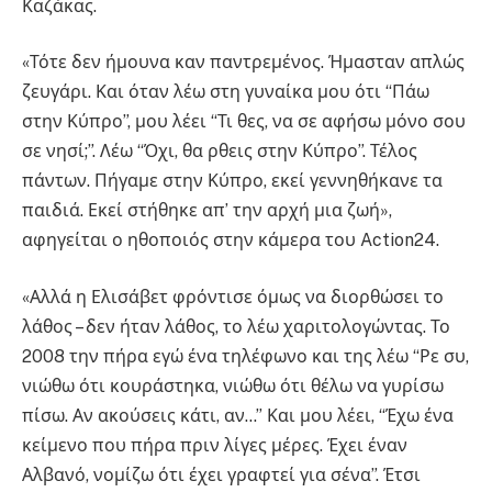
Καζάκας.
«Τότε δεν ήμουνα καν παντρεμένος. Ήμασταν απλώς
ζευγάρι. Και όταν λέω στη γυναίκα μου ότι “Πάω
στην Κύπρο”, μου λέει “Τι θες, να σε αφήσω μόνο σου
σε νησί;”. Λέω “Όχι, θα ρθεις στην Κύπρο”. Τέλος
πάντων. Πήγαμε στην Κύπρο, εκεί γεννηθήκανε τα
παιδιά. Εκεί στήθηκε απ’ την αρχή μια ζωή»,
αφηγείται ο ηθοποιός στην κάμερα του Action24.
«Αλλά η Ελισάβετ φρόντισε όμως να διορθώσει το
λάθος – δεν ήταν λάθος, το λέω χαριτολογώντας. Το
2008 την πήρα εγώ ένα τηλέφωνο και της λέω “Ρε συ,
νιώθω ότι κουράστηκα, νιώθω ότι θέλω να γυρίσω
πίσω. Αν ακούσεις κάτι, αν…” Και μου λέει, “Έχω ένα
κείμενο που πήρα πριν λίγες μέρες. Έχει έναν
Αλβανό, νομίζω ότι έχει γραφτεί για σένα”. Έτσι