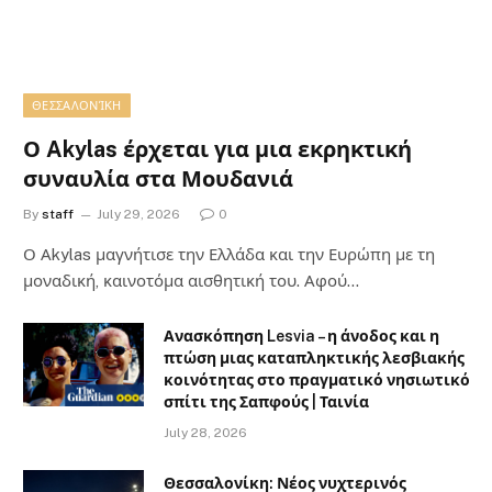
ΘΕΣΣΑΛΟΝΊΚΗ
Ο Akylas έρχεται για μια εκρηκτική
συναυλία στα Μουδανιά
By
staff
July 29, 2026
0
Ο Αkylas μαγνήτισε την Ελλάδα και την Ευρώπη με τη
μοναδική, καινοτόμα αισθητική του. Αφού…
Ανασκόπηση Lesvia – η άνοδος και η
πτώση μιας καταπληκτικής λεσβιακής
κοινότητας στο πραγματικό νησιωτικό
σπίτι της Σαπφούς | Ταινία
July 28, 2026
Θεσσαλονίκη: Νέος νυχτερινός