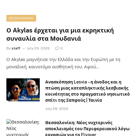
ΘΕΣΣΑΛΟΝΊΚΗ
Ο Akylas έρχεται για μια εκρηκτική
συναυλία στα Μουδανιά
By
staff
July 29, 2026
0
Ο Αkylas μαγνήτισε την Ελλάδα και την Ευρώπη με τη
μοναδική, καινοτόμα αισθητική του. Αφού…
Ανασκόπηση Lesvia – η άνοδος και η
πτώση μιας καταπληκτικής λεσβιακής
κοινότητας στο πραγματικό νησιωτικό
σπίτι της Σαπφούς | Ταινία
July 28, 2026
Θεσσαλονίκη: Νέος νυχτερινός
αποκλεισμός του Περιφερειακού λόγω
εργασιών για το Flyover