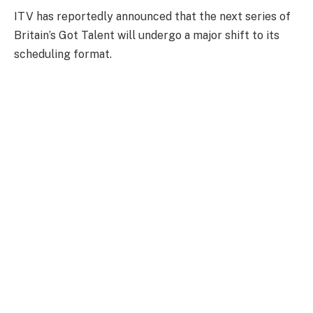
ITV has reportedly announced that the next series of
Britain’s Got Talent will undergo a major shift to its
scheduling format.
According to reports, the 2025 series of the long-
running programme will launch in the first quarter of
2025, hitting screens in February rather than April.
This will mean the semi-finals will air on a weekly basis
on Saturday nights rather than airing nightly over the
course of one week.
According to TVZone, the change will make up for the
loss of Ant and Dec’s Saturday Night Takeaway, which
normally airs at the start of the year.
The publication detailed that the length of the series